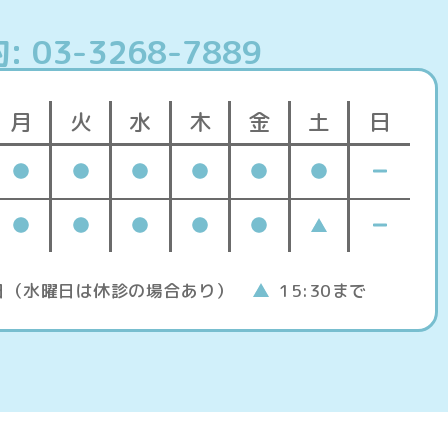
03-3268-7889
月
火
水
木
金
土
日
日（水曜日は休診の場合あり）
15:30まで